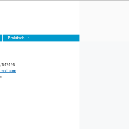
Praktisch
77/547495
mail.com
e