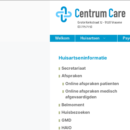
Skip
to
content
Grote Kerkstraat 12 - 9120 Vrasene
03 775 71 53
Welkom
Huisartsen
Psy
Huisartseninformatie
Secretariaat
Afspraken
Online afspraken patienten
Online afspraken medisch
afgevaardigden
Belmoment
Huisbezoeken
GMD
HAIO