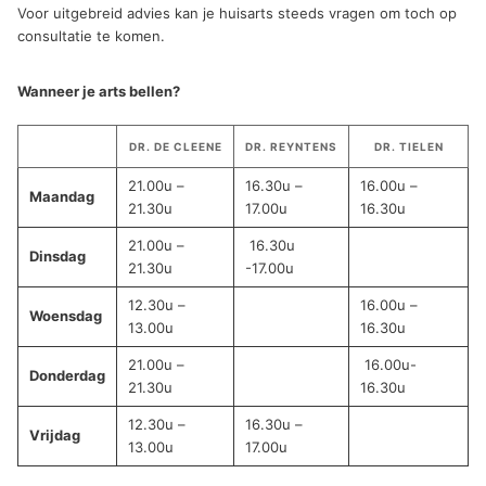
Voor uitgebreid advies kan je huisarts steeds vragen om toch op
consultatie te komen.
Wanneer je arts bellen?
DR. DE CLEENE
DR. REYNTENS
DR. TIELEN
21.00u –
16.30u –
16.00u –
Maandag
21.30u
17.00u
16.30u
21.00u –
16.30u
Dinsdag
21.30u
-17.00u
12.30u –
16.00u –
Woensdag
13.00u
16.30u
21.00u –
16.00u-
Donderdag
21.30u
16.30u
12.30u –
16.30u –
Vrijdag
13.00u
17.00u