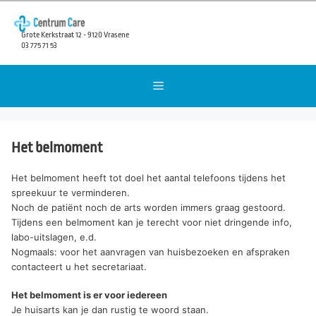
Skip
to
Grote Kerkstraat 12 - 9120 Vrasene
content
03 775 71 53
Menu
Het belmoment
Het belmoment heeft tot doel het aantal telefoons tijdens het
spreekuur te verminderen.
Noch de patiënt noch de arts worden immers graag gestoord.
Tijdens een belmoment kan je terecht voor niet dringende info,
labo-uitslagen, e.d.
Nogmaals: voor het aanvragen van huisbezoeken en afspraken
contacteert u het secretariaat.
Het belmoment is er voor iedereen
Je huisarts kan je dan rustig te woord staan.